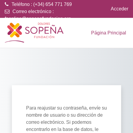
Teléfono : (+34) 654 771 769
Acceder
Correo electrónico :
fponline@sopenafundacion.org
Salta al contenido principal
Página Principal
Para reajustar su contraseña, envíe su
nombre de usuario o su dirección de
correo electrónico. Si podemos
encontrarlo en la base de datos, le